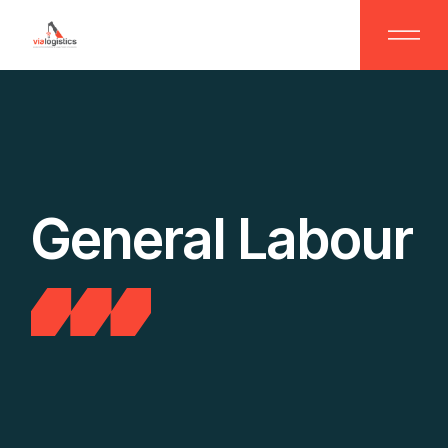
Skip
to
the
content
General Labour