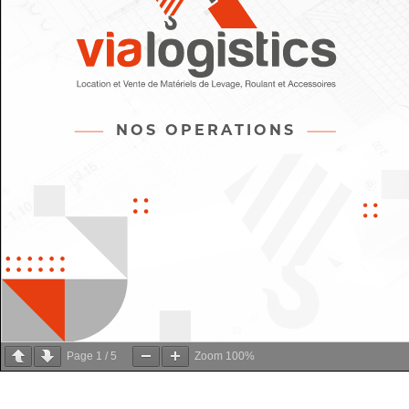
Page
1
/
5
Zoom
100%