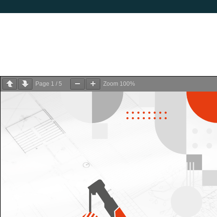
Page
1
/
5
Zoom
100%